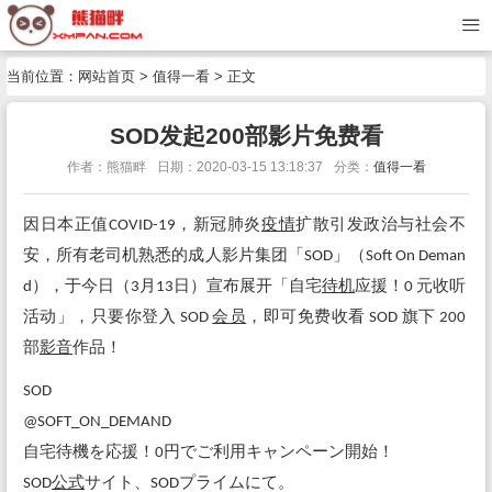
当前位置：
网站首页
>
值得一看
> 正文
SOD发起200部影片免费看
作者：熊猫畔
日期：2020-03-15 13:18:37
分类：
值得一看
因日本正值COVID-19，新冠肺炎
疫情
扩散引发政治与社会不
安，所有老司机熟悉的成人影片集团「SOD」（Soft On Deman
d），于今日（3月13日）宣布展开「自宅
待机
应援！0 元收听
活动」，只要你登入 SOD
会员
，即可免费收看 SOD 旗下 200
部
影音
作品！
SOD
@SOFT_ON_DEMAND
自宅待機を応援！0円でご利用キャンペーン開始！
SOD
公式
サイト、SODプライムにて。