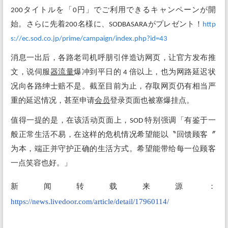
200タイトルを「0円」でご利用できるキャンペーンが開
始。さらに先着200名様に、SODBASARAがプレゼント！
http
s://ec.sod.co.jp/prime/campaign/index.php?id=43
消息一出后，各路老司机呼朋引伴造访网页，让官方发布推
文，说伺服
器
流量
爆冲到平日的 4 倍以上，也为网路延迟状
况向各路绅士赔不是。截至目前为止，存取网页仍有相当严
重的延迟情况，甚至申请
会员
登录页面也被塞爆挂点。
值得一提的是，在该活动页面上，SOD 特别强调「有鉴于一
般正常生活不易，在这样的危机情况希望能以〝回馈顾客〞
为本，端正并守护正确的生活方式。希望能带给每一位顾客
一点笑容也好。」
新闻转载来源：
https://news.livedoor.com/article/detail/17960114/