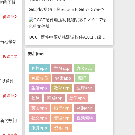
时的了解
Gif录制/剪辑工具ScreenToGif v2.37绿色版(怎么录制gif动图)
阅读全文
OCCT硬件电压功耗测试软件v10.1.7绿色单文件版
山当地最新
热门tag
阅读全文
购物app
学习app
办公app
免费会员
健康app
源码
可以通过
生活app
教育app
医疗app
阅读全文
福利
商城app
新闻app
英语app
出行app
网购app
社交app
管理app
视频编辑
最新的热门
服务app
资讯app