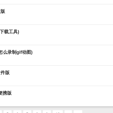
文版
音乐下载工具)
(怎么录制gif动图)
文件版
色便携版