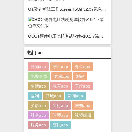
Gif录制/剪辑工具ScreenToGif v2.37绿色版(怎么录制gif动图)
OCCT硬件电压功耗测试软件v10.1.7绿色单文件版
热门tag
购物app
学习app
办公app
免费会员
健康app
源码
生活app
教育app
医疗app
福利
商城app
新闻app
英语app
出行app
网购app
社交app
管理app
视频编辑
服务app
资讯app