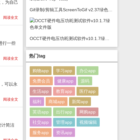
生，为自己
Gif录制/剪辑工具ScreenToGif v2.37绿色版(怎么录制gif动图)
阅读全文
OCCT硬件电压功耗测试软件v10.1.7绿色单文件版
进行一些
热门tag
阅读全文
购物app
学习app
办公app
免费会员
健康app
源码
步，可以永
生活app
教育app
医疗app
阅读全文
福利
商城app
新闻app
英语app
出行app
网购app
社交app
管理app
视频编辑
设计简洁
服务app
资讯app