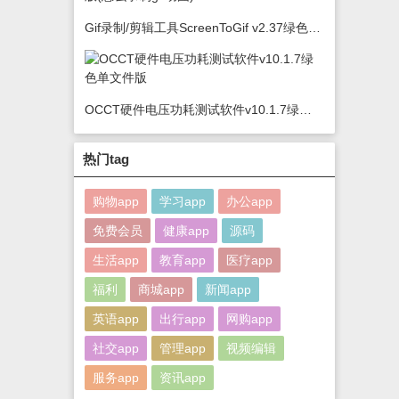
Gif录制/剪辑工具ScreenToGif v2.37绿色版(怎么录制gif动图)
OCCT硬件电压功耗测试软件v10.1.7绿色单文件版
热门tag
购物app
学习app
办公app
免费会员
健康app
源码
生活app
教育app
医疗app
福利
商城app
新闻app
英语app
出行app
网购app
社交app
管理app
视频编辑
服务app
资讯app