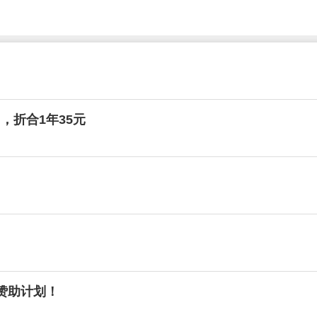
月，折合1年35元
务赞助计划！