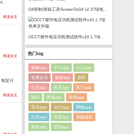
...
Gif录制/剪辑工具ScreenToGif v2.37绿色版(怎么录制gif动图)
阅读全文
OCCT硬件电压功耗测试软件v10.1.7绿色单文件版
热门tag
阅读全文
购物app
学习app
办公app
免费会员
健康app
源码
、制定计
生活app
教育app
医疗app
阅读全文
福利
商城app
新闻app
英语app
出行app
网购app
社交app
管理app
视频编辑
服务app
资讯app