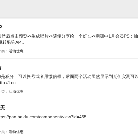
P
秒然后点击预览->生成唱片->随便分享给一个好友->亲测中1月会员PS：
酷狗AP...
分类：
活动优惠
钻
都是积分！可以换号或者用微信领，后面两个活动虽然显示到期但实测可以
://t.cn...
分类：
活动优惠
7天
n.baidu.com/component/view?id=455...
分类：
活动优惠