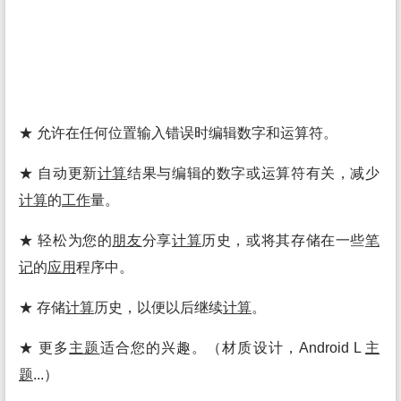
★ 允许在任何位置输入错误时编辑数字和运算符。
★ 自动更新
计算
结果与编辑的数字或运算符有关，减少
计算
的
工作
量。
★ 轻松为您的
朋友
分享
计算
历史，或将其存储在一些
笔
记
的
应用
程序中。
★ 存储
计算
历史，以便以后继续
计算
。
★ 更多
主题
适合您的兴趣。（材质设计，Android L
主
题
...）