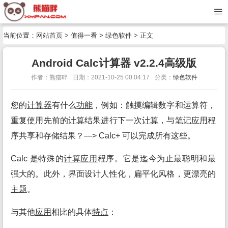
当前位置：
网站首页
>
值得一看
>
绿色软件
> 正文
Android Calc计算器 v2.2.4高级版
作者：熊猫畔
日期：2021-10-25 00:04:17
分类：
绿色软件
您的
计算
器
有什么
功能
，例如：触摸编辑数字和运算符，
重复使用先前的
计算
结果进行下一次
计算
，与
笔记
应用
程
序共享和存储结果？—> Calc+ 可以完成所有这些。
Calc 是特殊的
计算
应用
程序。它是迄今为止最聪明和最
强大的。此外，界面设计人性化，扁平化风格，更漂亮的
主题
。
与其他
应用
相比的具体
特点
：