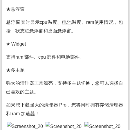
★悬浮窗
悬浮窗实时显示cpu温度、
电池
温度、ram使用情况，包
括：状态栏悬浮窗和
桌面
悬浮窗。
★ Widget
支持ram 部件、cpu 部件和
电池
部件。
★多
主题
强大的
清理
器
非常漂亮，支持多
主题
切换，您可以选择自
己喜欢的
主题
。
如果您下载强大的
清理
器
Pro，您将同时拥有
存储
清理
器
和 ram 加速
器
！