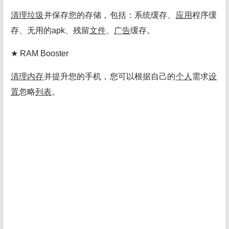
清理
垃圾
并保存您的存储，包括：系统缓存、
应用
程序缓
存、无用的apk、残留
文件
、
广告
缓存。
★ RAM Booster
清理
内存
并提升您的手机，您可以根据自己的
个人
需求
设
置
忽略
列表
。