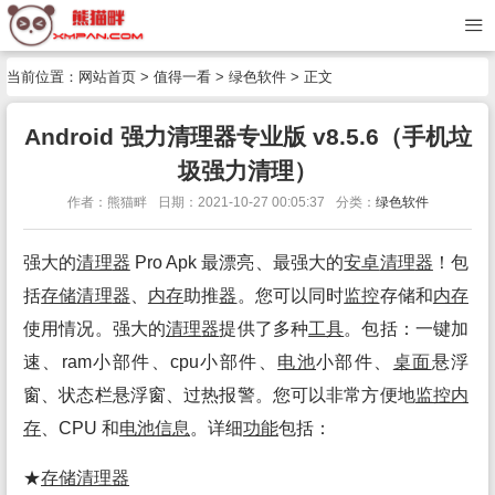
当前位置：
网站首页
>
值得一看
>
绿色软件
> 正文
Android 强力清理器专业版 v8.5.6（手机垃
圾强力清理）
作者：熊猫畔
日期：2021-10-27 00:05:37
分类：
绿色软件
强大的
清理
器
Pro Apk 最漂亮、最强大的
安卓
清理
器
！包
括
存储
清理
器
、
内存
助推
器
。您可以同时
监控
存储和
内存
使用情况。强大的
清理
器
提供了多种
工具
。包括：一键加
速、ram小部件、cpu小部件、
电池
小部件、
桌面
悬浮
窗、状态栏悬浮窗、过热报警。您可以非常方便地
监控
内
存
、CPU 和
电池
信息
。详细
功能
包括：
★
存储
清理
器