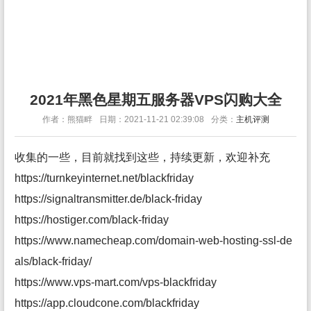
2021年黑色星期五服务器VPS闪购大全
作者：熊猫畔
日期：2021-11-21 02:39:08
分类：
主机评测
收集的一些，目前就找到这些，持续更新，欢迎补充
https://turnkeyinternet.net/blackfriday
https://signaltransmitter.de/black-friday
https://hostiger.com/black-friday
https://www.namecheap.com/domain-web-hosting-ssl-de
als/black-friday/
https://www.vps-mart.com/vps-blackfriday
https://app.cloudcone.com/blackfriday