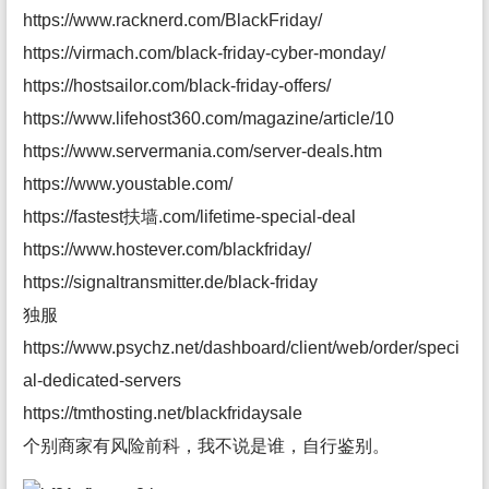
https://www.racknerd.com/BlackFriday/
https://virmach.com/black-friday-cyber-monday/
https://hostsailor.com/black-friday-offers/
https://www.lifehost360.com/magazine/article/10
https://www.servermania.com/server-deals.htm
https://www.youstable.com/
https://fastest扶墙.com/lifetime-special-deal
https://www.hostever.com/blackfriday/
https://signaltransmitter.de/black-friday
独服
https://www.psychz.net/dashboard/client/web/order/speci
al-dedicated-servers
https://tmthosting.net/blackfridaysale
个别商家有风险前科，我不说是谁，自行鉴别。