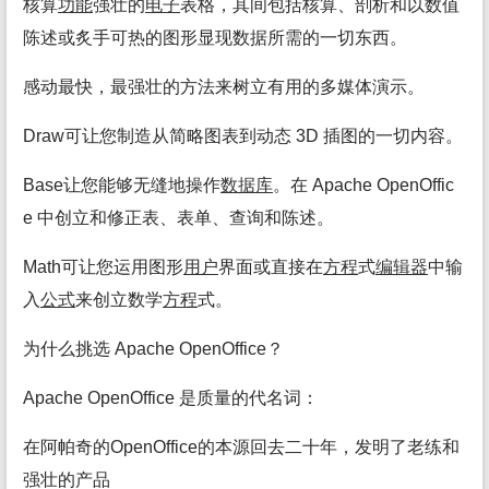
核算
功能
强壮的
电子
表格，其间包括核算、剖析和以数值
陈述或炙手可热的图形显现数据所需的一切东西。
感动最快，最强壮的方法来树立有用的多媒体演示。
Draw可让您制造从简略图表到动态 3D 插图的一切内容。
Base让您能够无缝地操作
数据库
。在 Apache OpenOffic
e 中创立和修正表、表单、查询和陈述。
Math可让您运用图形
用户
界面或直接在
方程
式
编辑
器
中输
入
公式
来创立数学
方程
式。
为什么挑选 Apache OpenOffice？
Apache OpenOffice 是质量的代名词：
在阿帕奇的OpenOffice的本源回去二十年，发明了老练和
强壮的产品