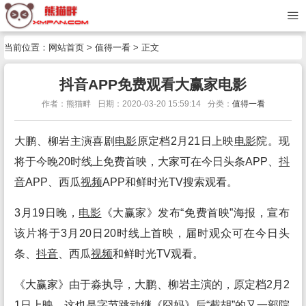
当前位置：
网站首页
>
值得一看
> 正文
抖音APP免费观看大赢家电影
作者：熊猫畔
日期：2020-03-20 15:59:14
分类：
值得一看
大鹏、柳岩主演喜剧
电影
原定档2月21日上映
电影
院。现
将于今晚20时线上免费首映，大家可在今日头条APP、
抖
音
APP、西瓜
视频
APP和鲜时光TV搜索观看。
3月19日晚，
电影
《大赢家》发布“免费首映”海报，宣布
该片将于3月20日20时线上首映，届时观众可在今日头
条、
抖音
、西瓜
视频
和鲜时光TV观看。
《大赢家》由于淼执导，大鹏、柳岩主演的，原定档2月2
1日上映。这也是字节跳动继《囧妈》后“截胡”的又一部院