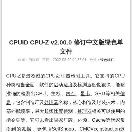
CPUID CPU-Z v2.00.0 修订中文版绿色单
文件
作者：熊猫畔
日期：2022-03-02 09:53:01
分类：
绿色软件
CPU-Z是最权威的CPU
处理
器
检测
工具
。它支持的CPU
种类相当全面，
软件
的启动
速度
及检测
速度
也很快，能够
准确的检测出CPU、主板、
内存
、
显卡
、SPD等相关
信
息
，包含制造厂及
处理
器
名称，核心构造及封装技术，内
部外部频率，最大超频
速度
侦测，
处理
器
相关可以使用的
指令集
等。它可以看出哪家
厂牌
、
内频
、Cache等玩家常
提到的数据，更包括SelfSnoop、CMOVccInstruction这