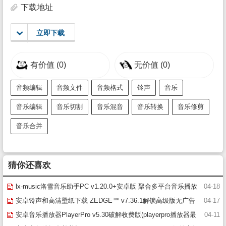
下载地址
立即下载
有价值
(0)
无价值
(0)
音频编辑
音频文件
音频格式
铃声
音乐
音乐编辑
音乐切割
音乐混音
音乐转换
音乐修剪
音乐合并
猜你还喜欢
lx-music洛雪音乐助手PC v1.20.0+安卓版 聚合多平台音乐播放
04-18
器(免费听全网音乐无损下载)
安卓铃声和高清壁纸下载 ZEDGE™ v7.36.1解锁高级版无广告
04-17
安卓音乐播放器PlayerPro v5.30破解收费版(playerpro播放器最
04-11