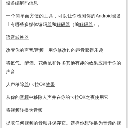
设备
编解码
信息
一个简单而方便的
工具
，可以让你检测你的Android
设备
上有哪些多媒体编码
器
和
解码
器
（编
解码
器
）。
语音
转换
器
改变你的声音/
音频
，用你修改过的声音获得乐趣
将氦气、醉酒、花栗鼠和许多其他有趣的
效果
应用
于你的
声音
人声移除
器
/卡拉OK
效果
从你的
音频
中移除人声并在你的卡拉OK之夜使用它
将
视频
转换
为
音频
提取任何
视频
的
音频
并保存它。选择你想
转换
为
音频
的
视