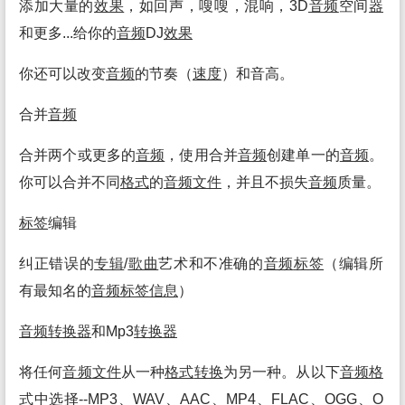
添加大量的
效果
，如回声，嗖嗖，混响，3D
音频
空间
器
和更多...给你的
音频
DJ
效果
你还可以改变
音频
的节奏（
速度
）和音高。
合并
音频
合并两个或更多的
音频
，使用合并
音频
创建单一的
音频
。
你可以合并不同
格式
的
音频
文件
，并且不损失
音频
质量。
标签
编辑
纠正错误的
专辑
/
歌曲
艺术和不准确的
音频
标签
（编辑所
有最知名的
音频
标签
信息
）
音频
转换
器
和Mp3
转换
器
将任何
音频
文件
从一种
格式
转换
为另一种。从以下
音频
格
式
中选择--MP3、WAV、AAC、MP4、FLAC、OGG、O