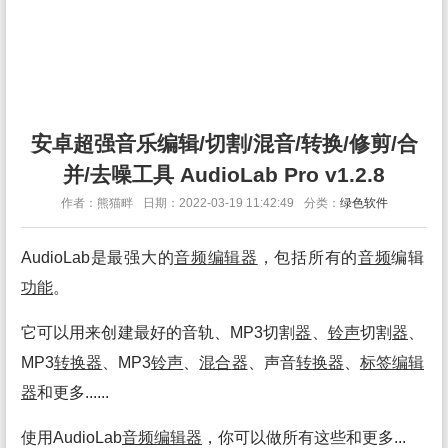
安卓超强音乐编辑/切割/混音/转换/修剪/合
并/去噪工具 AudioLab Pro v1.2.8
作者：熊猫畔
日期：2022-03-19 11:42:49
分类：
绿色软件
AudioLab是最强大的
音频
编辑
器
，包括所有的
音频
编辑
功能
。
它可以用来创建最好的音轨、MP3切割
器
、
铃声
切割
器
、
MP3
转换
器
、MP3
铃声
、
混合
器
、声音
转换
器
、
标签
编辑
器
和更多......
使用AudioLab
音频
编辑
器
，你可以做所有这些和更多...