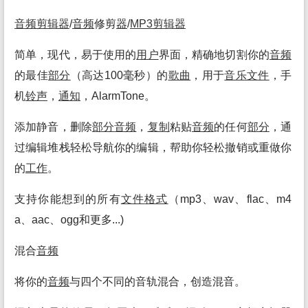
音频
剪辑
器
/
音频
修剪
器
/
MP3
剪辑
器
简单，现代，易于使用的
用户
界面，精确地切割你的
音频
的最佳
部分
（高达100毫秒）的
歌曲
，用于
音乐
文件
，手
机
铃声
，
通知
，AlarmTone。
添加静音，删除
部分
音频
，
复制
粘贴
音频
的任何
部分
，通
过编辑堆栈轻松导航你的编辑，帮助你轻松撤销或重做你
的
工作
。
支持你能想到的所有
文件
格式
（mp3、wav、flac、m4
a、aac、ogg和更多...)
混合
音频
将你的
音频
与四个不同的音轨混合，创造混音。