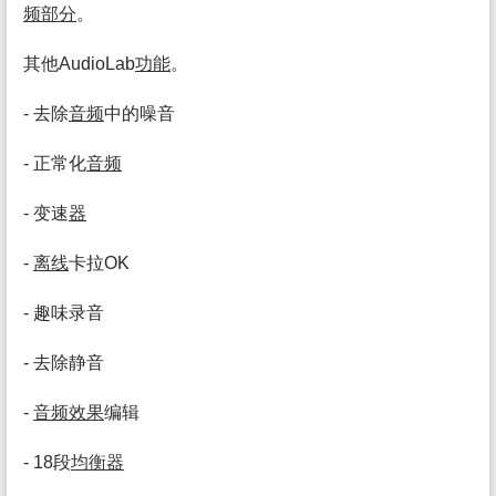
频
部分
。
其他AudioLab
功能
。
- 去除
音频
中的噪音
- 正常化
音频
- 变速
器
-
离线
卡拉OK
- 趣味录音
- 去除静音
-
音频
效果
编辑
- 18段
均衡
器