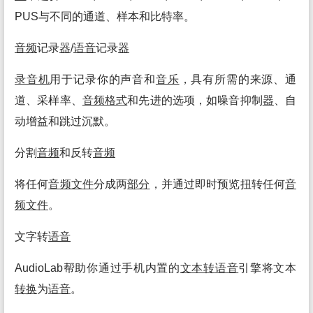
PUS与不同的通道、样本和比特率。
音频
记录
器
/
语音
记录
器
录音机
用于记录你的声音和
音乐
，具有所需的来源、通
道、采样率、
音频
格式
和先进的选项，如噪音抑制
器
、自
动增益和跳过沉默。
分割
音频
和反转
音频
将任何
音频
文件
分成两
部分
，并通过即时预览扭转任何
音
频
文件
。
文字转
语音
AudioLab帮助你通过手机内置的
文本转
语音
引擎将文本
转换
为
语音
。