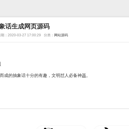
象话生成网页源码
期：2020-03-27 17:00:29
分类：
网站源码
用
而成的抽象话十分的有趣，文明怼人必备神
器
。