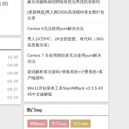
麻豆传媒映画招聘啦有想当男优的老铁吗
值
(0)
[更新网盘]秀人网200G高清模特美女图打包
分享
Centos 6无法使用yum解决办法
秀人10万PIC，2K全部套图。有代码（36G
高质量压缩）
Centos 7 生命周期结束无法使用yum解决
10-30
办法
04-08
诺讯解析算法源码+替换系统+计费系统+客
04-08
户端源码
03-29
Win11开始菜单工具StartAllBack v3.3.5.43
03-27
45中文破解版
03-24
热门tag
购物app
学习app
办公app