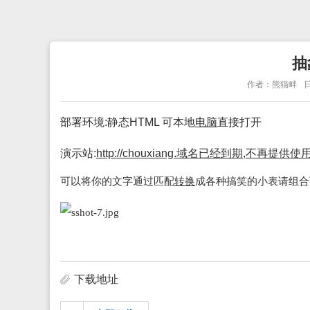
抽
作者：熊猫畔
日
部署环境:静态HTML 可本地
电脑
直接打开
演示站:
http://chouxiang.域名已经到期,不再提供使
可以将你的文字通过匹配
转换
成各种搞笑的小表请组合
下载地址