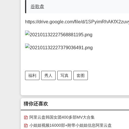
谷歌
盘
https://drive.google.com/file/d/1SPyimRhAKfX2
福利
秀人
写真
套图
猜你还喜欢
阿里云盘韩国女团400多部MV大合集
小姐姐视频16000部+附带小姐姐信息阿里云盘