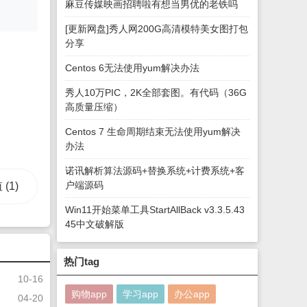
麻豆传媒映画招聘啦有想当男优的老铁吗
[更新网盘]秀人网200G高清模特美女图打包
分享
Centos 6无法使用yum解决办法
秀人10万PIC，2K全部套图。有代码（36G
高质量压缩）
Centos 7 生命周期结束无法使用yum解决
办法
诺讯解析算法源码+替换系统+计费系统+客
户端源码
值
(1)
Win11开始菜单工具StartAllBack v3.3.5.43
45中文破解版
热门tag
10-16
购物app
学习app
办公app
04-20