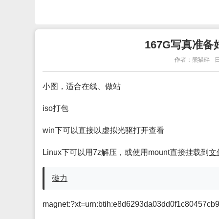
167G写真准
作者：熊猫畔
日
小图，适合在线、做站
iso打包
win下可以直接以虚拟光驱打开查看
Linux下可以用7z解压，或使用mount直接挂载到
文
磁力
magnet:?xt=urn:btih:e8d6293da03dd0f1c80457c