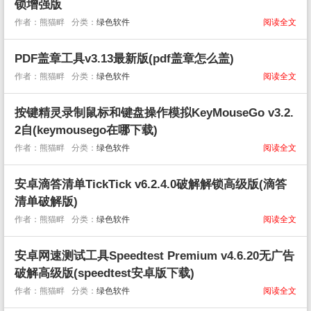
锁增强版
作者：熊猫畔
分类：
绿色软件
阅读全文
PDF盖章工具v3.13最新版(pdf盖章怎么盖)
作者：熊猫畔
分类：
绿色软件
阅读全文
按键精灵录制鼠标和键盘操作模拟KeyMouseGo v3.2.
2自(keymousego在哪下载)
作者：熊猫畔
分类：
绿色软件
阅读全文
安卓滴答清单TickTick v6.2.4.0破解解锁高级版(滴答
清单破解版)
作者：熊猫畔
分类：
绿色软件
阅读全文
安卓网速测试工具Speedtest Premium v4.6.20无广告
破解高级版(speedtest安卓版下载)
作者：熊猫畔
分类：
绿色软件
阅读全文