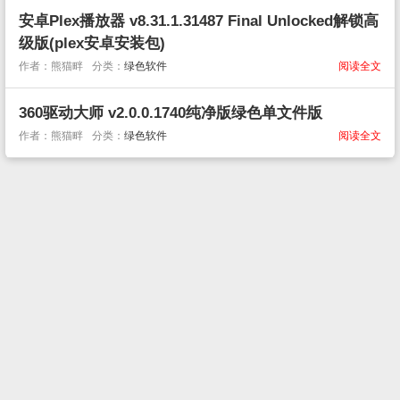
安卓Plex播放器 v8.31.1.31487 Final Unlocked解锁高
级版(plex安卓安装包)
作者：熊猫畔
分类：
绿色软件
阅读全文
360驱动大师 v2.0.0.1740纯净版绿色单文件版
作者：熊猫畔
分类：
绿色软件
阅读全文