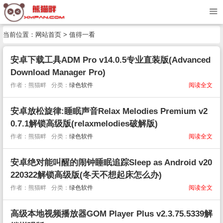
当前位置：
网站首页
>
值得一看
安卓下载工具ADM Pro v14.0.5专业直装版(Advanced
Download Manager Pro)
作者：熊猫畔
分类：
绿色软件
阅读全文
安卓放松旋律:睡眠声音Relax Melodies Premium v2
0.7.1解锁高级版(relaxmelodies破解版)
作者：熊猫畔
分类：
绿色软件
阅读全文
安卓绝对能叫醒的闹钟睡眠追踪Sleep as Android v20
220322解锁高级版(冬天不想起床怎么办)
作者：熊猫畔
分类：
绿色软件
阅读全文
高级本地视频播放器GOM Player Plus v2.3.75.5339解