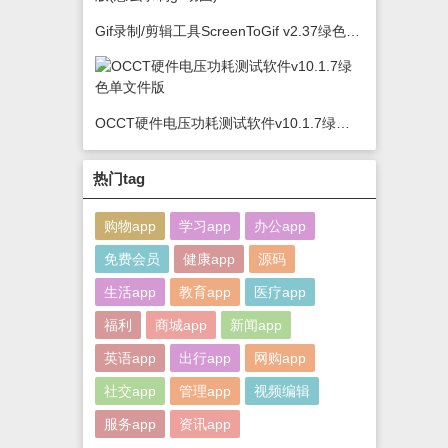
Gif录制/剪辑工具ScreenToGif v2.37绿色版(怎么录制gif动图)
OCCT硬件电压功耗测试软件v10.1.7绿色单文件版
热门tag
购物app
学习app
办公app
免费会员
健康app
源码
生活app
教育app
医疗app
福利
商城app
新闻app
英语app
出行app
网购app
社交app
管理app
视频编辑
服务app
资讯app