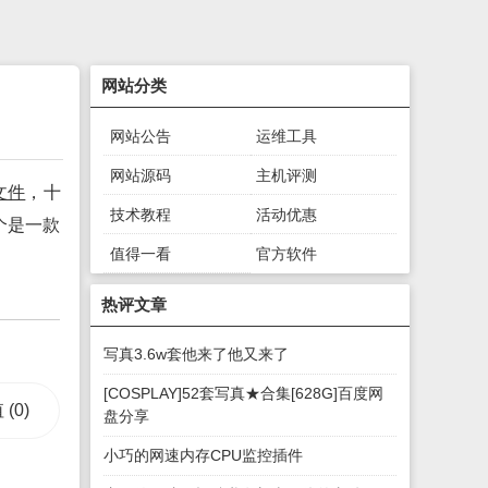
网站分类
网站公告
运维工具
网站源码
主机评测
文件
，十
技术教程
活动优惠
个是一款
值得一看
官方软件
绿色软件
游戏下载
热评文章
写真3.6w套他来了他又来了
[COSPLAY]52套写真★合集[628G]百度网
值
(0)
盘分享
小巧的网速内存CPU监控插件