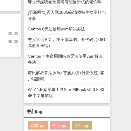
麻豆传媒映画招聘啦有想当男优的老铁吗
[更新网盘]秀人网200G高清模特美女图打包
分享
Centos 6无法使用yum解决办法
09-09
秀人10万PIC，2K全部套图。有代码（36G
06-08
高质量压缩）
Centos 7 生命周期结束无法使用yum解决
办法
诺讯解析算法源码+替换系统+计费系统+客
户端源码
Win11开始菜单工具StartAllBack v3.3.5.43
45中文破解版
热门tag
购物app
学习app
办公app