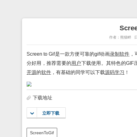
Scre
作者：熊猫畔
日
Screen to Gif是一款方便可靠的gif动画
录制
软件
，
分好用，推荐需要的
用户
下载使用。其特色的GI
开源
的
软件
，有基础的同学可以下载
源码
学习
！
下载地址
立即下载
ScreenToGif