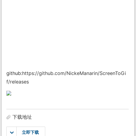
github:
https://github.com/NickeManarin/ScreenToGi
f/releases
下载地址
立即下载