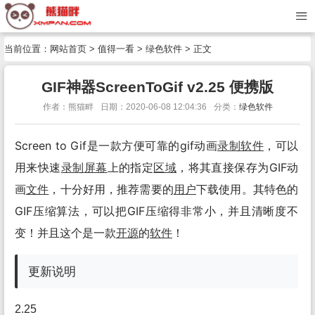
当前位置：
网站首页
>
值得一看
>
绿色软件
> 正文
GIF神器ScreenToGif v2.25 便携版
作者：熊猫畔
日期：2020-06-08 12:04:36
分类：
绿色软件
Screen to Gif是一款方便可靠的gif动画
录制
软件
，可以
用来快速
录制
屏幕
上的指定
区域
，将其直接保存为GIF动
画
文件
，十分好用，推荐需要的
用户
下载使用。其特色的
GIF压缩算法，可以把GIF压缩得非常小，并且清晰度不
变！并且这个是一款
开源
的
软件
！
更新说明
2.25