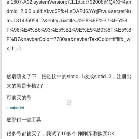
e:1607-A02;systemVersion:7.1.1;ttid:702008@QXXH4an
droid_2.6.0;uuid:Xkvq0Ffk+LsDAPJ63YqjFtvu&secretNu
m=13143695412&entry=6&title=%E8%8E%B7%E5%8
F%96%E4%B8%93%E5%B1%9E%E5%B0%8F%E5%8
F%B7&navbarColor=7780aa&navbarTextColor=ffffff&_w
x_f_=1
然后研究了下，把链接中的slotid=1改成slotid=2，注册出
来的就是卡槽2了
可购买的号:
number.txt
底部付一键
工具
很多号都被买了，我试了10多个 刚刚亲测购买OK