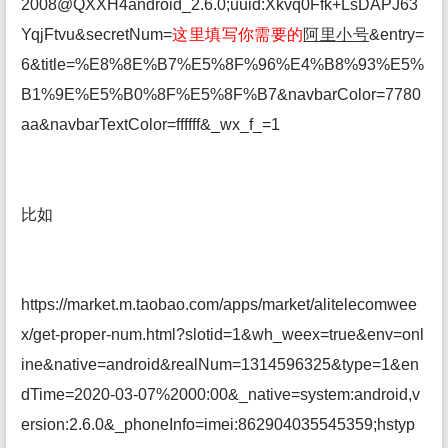
2008@QXXH4android_2.6.0;uuid:Xkvq0Ffk+LsDAPJ63
YqjFtvu&secretNum=
这里填写你需要的
阿里
小号
&entry=
6&title=%E8%8E%B7%E5%8F%96%E4%B8%93%E5%
B1%9E%E5%B0%8F%E5%8F%B7&navbarColor=7780
aa&navbarTextColor=ffffff&_wx_f_=1
比如
https://market.m.taobao.com/apps/market/alitelecomwee
x/get-proper-num.html?slotid=1&wh_weex=true&env=onl
ine&native=android&realNum=1314596325&type=1&en
dTime=2020-03-07%2000:00&_native=system:android,v
ersion:2.6.0&_phoneInfo=imei:862904035545359;hstyp