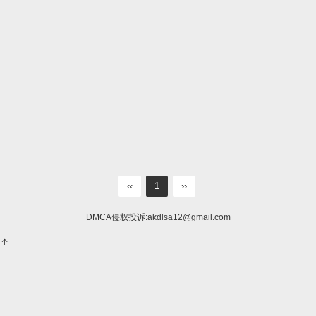
‹‹
1
››
DMCA侵权投诉:
akdlsa12@gmail.com