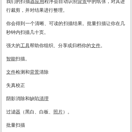
我们的扫描
器
应用
程序会自动识别
背景
中的纸张，对其进
行裁剪，并对结果进行整理。
你会得到一个清晰、可读的扫描结果。批量扫描让你在几
秒钟内扫描几十页。
强大的
工具
帮助你组织、分享或归档你的
文件
。
智能
扫描。
文件
检测和
背景
清除
失真校正
阴影消除和缺陷
清理
过滤
器
（黑白、白板、
照片
）。
批量扫描