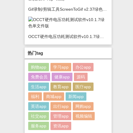
Gif录制/剪辑工具ScreenToGif v2.37绿色版(怎么录制gif动图)
OCCT硬件电压功耗测试软件v10.1.7绿色单文件版
热门tag
购物app
学习app
办公app
免费会员
健康app
源码
生活app
教育app
医疗app
福利
商城app
新闻app
英语app
出行app
网购app
社交app
管理app
视频编辑
服务app
资讯app