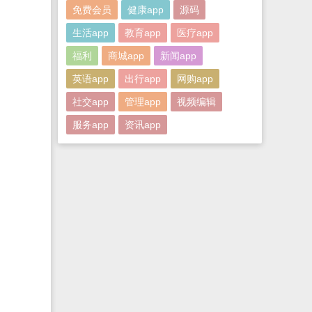
免费会员
健康app
源码
生活app
教育app
医疗app
福利
商城app
新闻app
英语app
出行app
网购app
社交app
管理app
视频编辑
服务app
资讯app