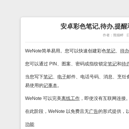
安卓彩色笔记,待办,提醒和
作者：熊猫畔
日
WeNote简单易用。您可以快速创建彩色
笔记
、
待
您可以通过 PIN、图案、密码或指纹锁定
笔记
和
待
当您写下
笔记
、
电子
邮件、电话号码、消息、烹饪
易使用的
记事本
。
WeNote 可以完美
离线
工作
，即使没有互联网连接
在此阶段，WeNote 以免费且无
广告
的形式提供，
功能