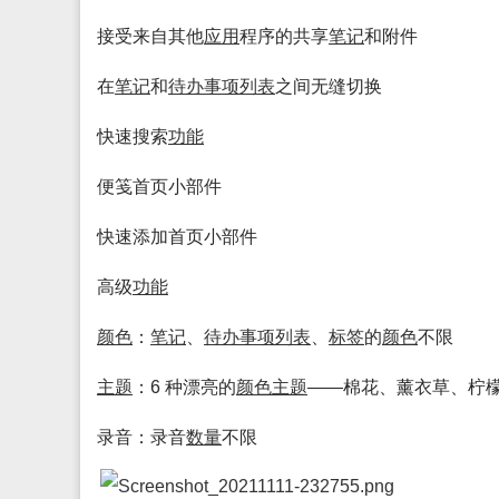
接受来自其他
应用
程序的共享
笔记
和附件
在
笔记
和
待办
事项
列表
之间无缝切换
快速搜索
功能
便笺首页小部件
快速添加首页小部件
高级
功能
颜色
：
笔记
、
待办
事项
列表
、
标签
的
颜色
不限
主题
：6 种漂亮的
颜色
主题
——棉花、薰衣草、柠
录音：录音
数量
不限