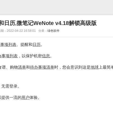
日历,微笔记WeNote v4.18解锁高级版
期：2022-04-22 16:58:01
分类：
绿色软件
办
事项
列表
、提醒和
日历
。
办
事项
列表
，以保护机密
信息
。
食谱、购物
清单
和
待办
事项
清单
时，您会意识到这是
地球
上最简
。无需登录。
以提供一流的
用户
体验。