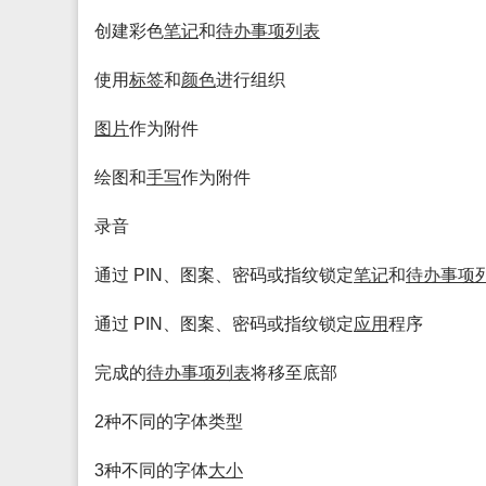
创建彩色
笔记
和
待办
事项
列表
使用
标签
和
颜色
进行组织
图片
作为附件
绘图和
手写
作为附件
录音
通过 PIN、图案、密码或指纹锁定
笔记
和
待办
事项
通过 PIN、图案、密码或指纹锁定
应用
程序
完成的
待办
事项
列表
将移至底部
2种不同的字体类型
3种不同的字体
大小