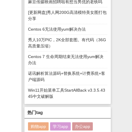
麻豆传媒映画招聘啦有想当男优的老铁吗
[更新网盘]秀人网200G高清模特美女图打包
分享
Centos 6无法使用yum解决办法
秀人10万PIC，2K全部套图。有代码（36G
高质量压缩）
Centos 7 生命周期结束无法使用yum解决
办法
诺讯解析算法源码+替换系统+计费系统+客
户端源码
Win11开始菜单工具StartAllBack v3.3.5.43
45中文破解版
热门tag
购物app
学习app
办公app