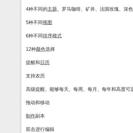
4种不同的
主题
。罗马咖啡、矿井、法国玫瑰、深色
5种不同
视图
6种不同
排序
模式
12种
颜色
选择
提醒和
日历
支持农历
高级提醒。能够每天、每周、每月、每年和高度可
拖动和移动
制作
副本
双击进行编辑