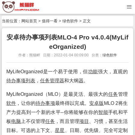
当前位置：
网站首页
>
值得一看
>
绿色软件
> 正文
安卓待办事项列表MLO-4 Pro v4.0.4(MyLif
eOrganized)
作者：熊猫畔
日期：2022-01-04 00:09:00
分类：
绿色软件
MyLifeOrganized是一个易于使用，但
功能
强大，直观的
待办
事项
列表
，
任务
管理
器
和大纲
器
。
MyLifeOrganized（MLO）是最灵活、最强大的
任务
管理
软件
，让你的
待办
事项
最终得以完成。
安卓
版
MLO 2将生
产力提高到一个新的水平--你将能够在你的
智能
手机和平
板
电脑
上不仅管理
任务
，而且管理
项目
、习惯，甚至生活
目标。可选的上下文、
星
星
、日期、优先级、完全可定制