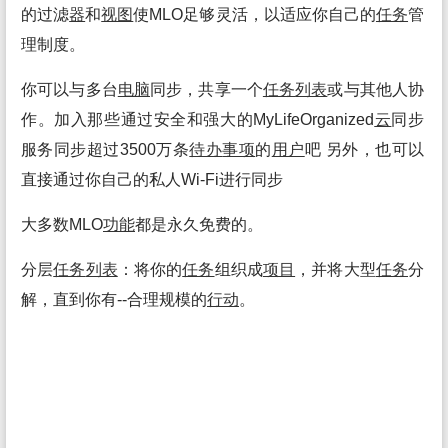
的过滤
器
和
视图
使MLO足够灵活，以适应你自己的
任务
管
理制度。
你可以与多台
电脑
同步，共享一个
任务
列表
或与其他人协
作。加入那些通过安全和强大的MyLifeOrganized
云
同步
服务同步超过3500万条
待办
事项
的
用户
吧 另外，也可以
直接通过你自己的私人Wi-Fi进行同步
大多数MLO
功能
都是永久免费的。
分层
任务
列表
：将你的
任务
组织成
项目
，并将大型
任务
分
解，直到你有--合理规模的
行动
。