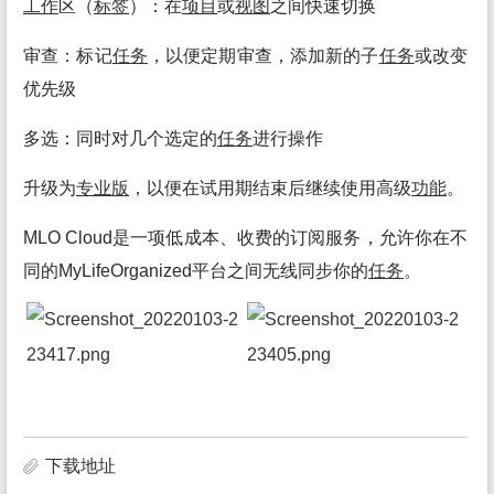
工作
区（
标签
）：在
项目
或
视图
之间快速切换
审查：标记
任务
，以便定期审查，添加新的子
任务
或改变
优先级
多选：同时对几个选定的
任务
进行操作
升级为
专业
版
，以便在试用期结束后继续使用高级
功能
。
MLO Cloud是一项低成本、收费的订阅服务，允许你在不
同的MyLifeOrganized平台之间无线同步你的
任务
。
下载地址