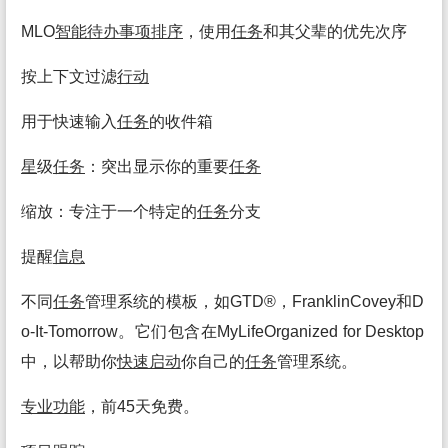
MLO
智能
待办
事项
排序
，使用
任务
和其父辈的优先次序
按上下文过滤
行动
用于快速输入
任务
的收件箱
星
级
任务
：突出显示你的重要
任务
缩放：专注于一个特定的
任务
分支
提醒
信息
不同
任务
管理系统的模板，如GTD®，FranklinCovey和D
o-It-Tomorrow。它们包含在MyLifeOrganized for Desktop
中，以帮助你
快速启动
你自己的
任务
管理系统。
专业
功能
，前45天免费。