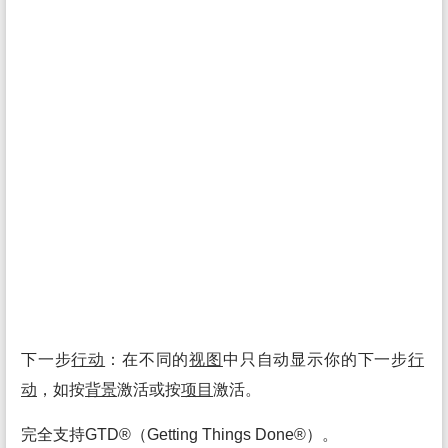
下一步
行动
：在不同的
视图
中只自动显示你的下一步
行
动
，如按
背景
激活或按
项目
激活。
完全支持GTD®（Getting Things Done®）。