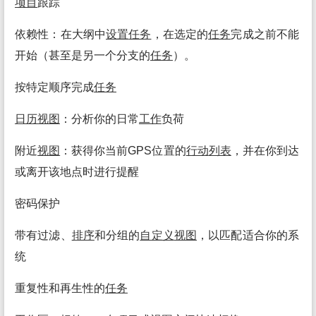
项目
跟踪
依赖性：在大纲中
设置
任务
，在选定的
任务
完成之前不能
开始（甚至是另一个分支的
任务
）。
按特定顺序完成
任务
日历
视图
：分析你的日常
工作
负荷
附近
视图
：获得你当前GPS位置的
行动
列表
，并在你到达
或离开该地点时进行提醒
密码保护
带有过滤、
排序
和分组的
自定义
视图
，以匹配适合你的系
统
重复性和再生性的
任务