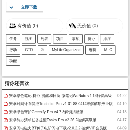
立即下载
有价值
(0)
无价值
(0)
任务
视图
列表
项目
事项
待办
排序
行动
GTD
®
MyLifeOrganized
电脑
MLO
功能
猜你还喜欢
安卓彩色笔记,待办,提醒和日历,微笔记WeNote v4.18解锁高级
04-22
版
安卓时间计划管控To-do list Pro v1.01.88.0414破解解锁专业版
04-19
(todolist下载安卓)
安卓绿色守护Greenify Pro v4.7.8解锁捐赠版
04-18
安卓待办清单任务提醒Tasks Pro v2.26.2破解高级版
04-17
安卓闪电磁力BT种子电驴闪电下载v2.0.2.2 破解VIP会员版
04-09