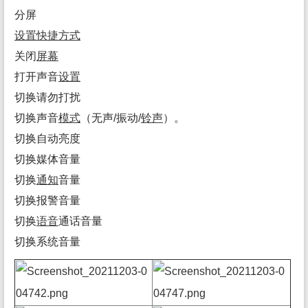
分屏
设置
快捷方式
关闭
屏幕
打开声音
设置
切换请勿打扰
切换声音
模式
（无声/振动/
铃声
）。
切换自动亮度
切换媒体音量
切换
通知
音量
切换报警音量
切换
语音
通话音量
切换系统音量