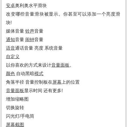
安卓
奥利奥水平滑块
改变哪些音量滑块被显示。你甚至可以添加一个亮度滑
块!
媒体音量
铃声
音量
通知
音量
闹钟
音量
语音
通话音量 亮度 系统音量
自定义
以你喜欢的方式来设计
音量面板
。
颜色
自动黑暗
模式
角落半径 音量控制板在
屏幕
上的位置
音量面板
显示时间 还有更多!
增加缩略图
切换旋转
闪光灯/手电筒
屏幕
截图