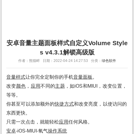
安卓音量主题面板样式自定义Volume Style
s v4.3.1解锁高级版
作者：熊猫畔
日期：2022-04-24 14:27:53
分类：
绿色软件
音量样式
让你完全定制你的手机
音量面板
。
改变
颜色
，
应用
不同的
主题
，如iOS和MIUI，改变位置，
等等。
你甚至可以添加额外的
快捷方式
和改变亮度，以使访问的
东西更快。
只需一次点击，就能轻松
应用
任何风格。
安卓
-iOS-MIUI-氧气
操作系统