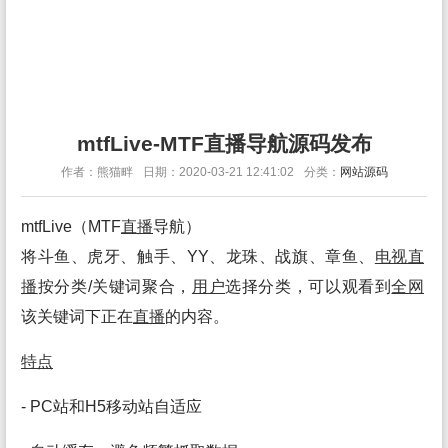
mtfLive-MTF直播导航源码发布
作者：熊猫畔
日期：2020-03-21 12:41:02
分类：
网站源码
mtfLive（MTF
直播
导航）
将斗鱼、虎牙、触手、YY、龙珠、战旗、章鱼、
电视
直
播
按分类/关键词聚合，
用户
选择分类，可以观看到
全网
该关键词下正在
直播
的内容。
特点
- PC站和H5移动站自适应