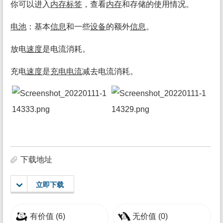
你可以进入
内存
标签
，查看
内存
和存储的使用情况。
电池
：基本
信息
和一些
设备
的额外
信息
。
放电
速度
是电流消耗。
充电
速度
是
充电电流
减去电流消耗。
下载地址
立即下载
有价值
(6)
无价值
(0)