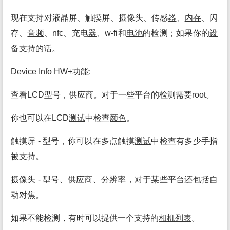
现在支持对液晶屏、触摸屏、摄像头、传感
器
、
内存
、闪
存、
音频
、nfc、充电
器
、w-fi和
电池
的检测；如果你的
设
备
支持的话。
Device Info HW+
功能
:
查看LCD型号，供应商。对于一些平台的检测需要root。
你也可以在LCD
测试
中检查
颜色
。
触摸屏 - 型号，你可以在多点触摸
测试
中检查有多少手指
被支持。
摄像头 - 型号、供应商、
分辨率
，对于某些平台还包括自
动对焦。
如果不能检测，有时可以提供一个支持的
相机
列表
。