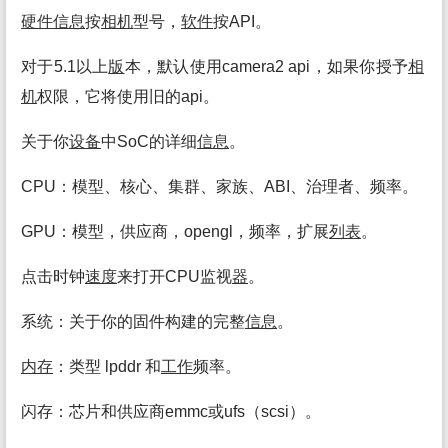
硬件
信息
按
相机
型号，
软件
按API。
对于5.1以上
版
本，默认使用camera2 api，如果你授予
相
机
权限，它将使用旧的api。
关于你
设备
中SoC的详细
信息
。
CPU：模型、核心、集群、家族、ABI、治理者、频率。
GPU：模型，供应商，opengl，频率，扩展
列表
。
点击时钟
速度
来打开CPU监视
器
。
系统：关于你的固件构建的完整
信息
。
内存
：类型 lpddr 和
工作
频率。
闪存：芯片和供应商emmc或ufs（scsi）。