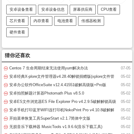
安卓设备查看
安卓设备信息
屏幕供应商
CPU查看
芯片查看
内存查看
电池查看
传感器检测
硬件查看
猜你还喜欢
Centos 7 生命周期结束无法使用yum解决办法
07-05
安卓经典X-plore文件管理器v4.28.40解锁捐赠版(xplore文件管
05-02
理器破解版)
安卓办公软件OfficeSuite v12.4.41551破解高级版+Pro版
05-02
安卓拍照解题计算器Photomath Plus v8.5.0
05-02
安卓ES文件浏览器ES File Explorer Pro v4.2.9.5破解解锁高级
05-02
版(es文件浏览器)
安卓手机打印蓝牙WIFI连打印机NokoPrint Pro v4.10.8破解解
05-02
锁高级版
开始菜单恢复工具SuperStart v2.1.7简体中文版
05-02
无损音乐下载神器 MusicTools v1.9.6.6(音乐下载工具)
05-02