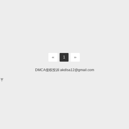
‹‹
1
››
DMCA侵权投诉:
akdlsa12@gmail.com