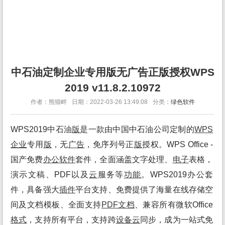
中石油定制企业专用版无广告正版授权WPS
2019 v11.8.2.10972
作者：熊猫畔
日期：2022-03-26 13:49:08
分类：
绿色软件
WPS2019中石油
版
是一款由中国中石油公司定制的
WPS
企业
专用
版
，无
广告
，免序列号正
版
授权。WPS Office -
国产免费
办公
软件
套件，全面涵盖文字处理、
电子
表格，
演示文稿、PDF以及
云
服务等
功能
。WPS2019办公套
件，具备强大
插件
平台支持、免费提供了海量在线存储空
间及文档模板、全面支持
PDF文档
、兼容所有微软Office
格式
，支持所有平台，支持跨
设备
云
同步，成为一站式免