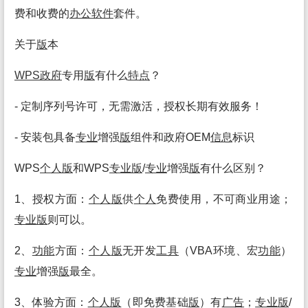
费和收费的
办公
软件
套件。
关于
版
本
WPS政府
专用
版
有什么
特点
？
- 定制序列号许可，无需激活，授权长期有效服务！
- 安装包具备
专业
增强
版
组件和政府OEM
信息
标识
WPS
个人
版
和WPS
专业
版
/
专业
增强
版
有什么区别？
1、授权方面：
个人
版
供
个人
免费使用，不可商业用途；
专业
版
则可以。
2、
功能
方面：
个人
版
无开发
工具
（VBA环境、宏
功能
）
专业
增强
版
最全。
3、体验方面：
个人
版
（即免费基础
版
）有
广告
；
专业
版
/