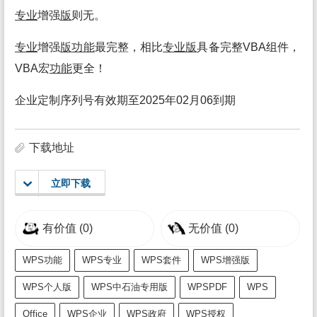
专业
增强
版
则无。
专业
增强
版
功能
最完整，相比
专业
版
具备完整VBA组件，
VBA宏
功能
更全！
企业定制序列号有效期至2025年02月06到期
下载地址
立即下载
有价值
(0)
无价值
(0)
WPS功能
WPS专业
WPS套件
WPS增强版
WPS个人版
WPS中石油专用版
WPSPDF
WPS
Office
WPS企业
WPS政府
WPS授权