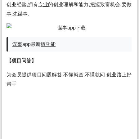
创业经验,拥有
专业
的创业理解和能力,把握致富机会.要做
事,先
谋事
.
谋事
app最新
版
功能
【
项目
问答】
为
会员
提供
项目
问题
解答,不懂就查,不懂就问,创业路上好
帮手