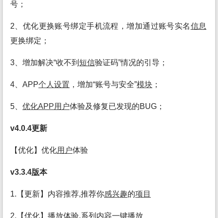
号；
2、优化更换账号绑定手机流程，增加通过账号实名
信息
更换绑定；
3、增加解决“收不到
短信
验证码”情况的引导；
4、APP
个人
设置
，增加“账号与安全”
模块
；
5、
优化APP
用户
体验及修复已发现的BUG；
v4.0.4更新
【优化】优化
用户
体验
v3.3.4
版
本
1.【更新】内容推荐,推荐你
感兴趣
的
项目
2.【优化】播放体验,系列内容一键播放