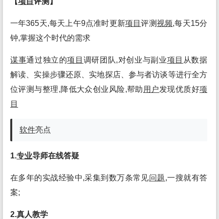
【
项目
评测】
一年365天,每天上午9点准时更新
项目
评测
视频
,每天15分
钟,掌握这个时代的需求
谋事
通过独立的
项目
调研团队,对创业与副业
项目
从数据
解读、实操步骤还原、实地探店、参与者访谈等进行全方
位评测与整理,降低大众创业风险,帮助
用户
发现优质好
项
目
软件
亮点
1.
专业
导师在线答疑
在多年的实战经验中,采集到数万条常见
问题
,一搜就有答
案;
2.真人教学