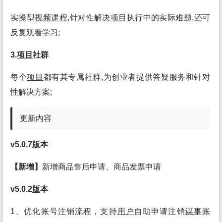
实操型
视频
课程
,针对性解决
项目
执行中的实际难题,还可
反复观看
学习
;
3.
项目
社群
每个
项目
都有其专属社群,为创业者提供答疑服务和针对
性解决方案;
更新内容
v5.0.7
版
本
【新增】
新增商品售后申请、商品发票申请
v5.0.2
版
本
1、优化账号注销流程，支持
用户
自助申请注销
谋事
账