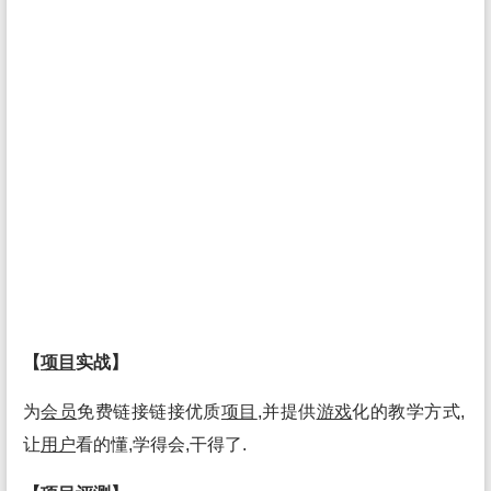
【
项目
实战】
为
会员
免费链接链接优质
项目
,并提供
游戏
化的教学方式,
让
用户
看的懂,学得会,干得了.