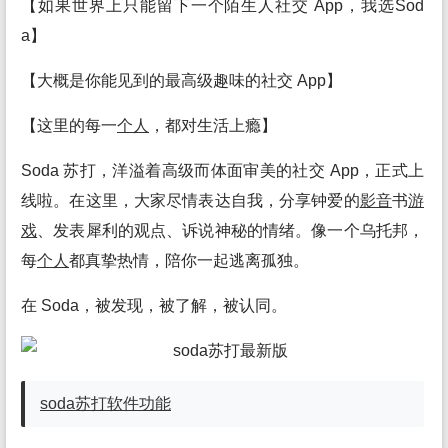
【如果世界上只能留下一个陌生人社交 App，我选Sod
a】
【大概是你能见到的最高级趣味的社交 App】
【这里的每一
个人
，都对生活上瘾】
Soda 苏打，洋溢着高级而体面审美的社交 App，正式上
线啦。在这里，大家尽情表达自我，分享钟爱的
影音
书
游
戏
、发表犀利的观点、诉说神秘的情绪。像一个乌托邦，
每
个人
都真挚热情，陪你一起逃离孤独。
在 Soda，被发现，被了解，被认同。
soda苏打
软件
功能