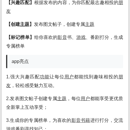
【兴趣匹配】
根据发布的内容，为你匹配最志趣相投的
朋
友
【创建
主题
】
发布图文帖子，创建专属
主题
【标记榜单】
给你喜欢的
影音
书、
游戏
、番剧打分，生成
专属榜单
app亮点
1.强大兴趣匹配
功能
让每位
用户
都能找到趣味相投的
朋
友
，轻松感受魅力互动。
2.发表图文帖子创建专属
主题
，每位
用户
都能享受更优质
全新掌上互动享受；
3.生成你的专属榜单，为喜欢的
影音
书籍
进行打分，交流
游戏
番剧寻找知己；