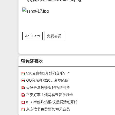
AdGuard
免费会员
猜你还喜欢
520告白抽1月酷狗音乐VIP
QQ音乐领取20天豪华绿钻
天翼云盘教师版1年VIP可撸
平安好车主领网易云音乐月卡
KFC半价炸鸡桶/汉堡桶活动开始
京东读书免费领取30天会员