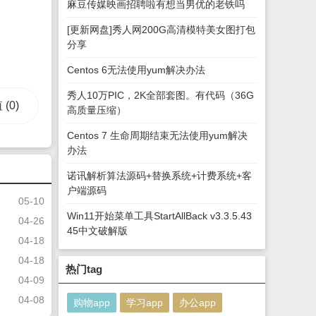
麻豆传媒映画招聘啦有想当男优的老铁吗
[更新网盘]秀人网200G高清模特美女图打包
分享
Centos 6无法使用yum解决办法
秀人10万PIC，2K全部套图。有代码（36G
值
(0)
高质量压缩）
Centos 7 生命周期结束无法使用yum解决
办法
诺讯解析算法源码+替换系统+计费系统+客
户端源码
05-10
Win11开始菜单工具StartAllBack v3.3.5.43
04-26
45中文破解版
04-18
04-18
热门tag
04-09
04-08
购物app
学习app
办公app