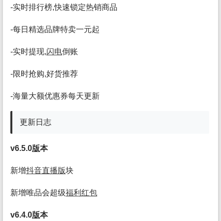
-实时排行榜,快速锁定热销商品
-每日精选品牌特卖一元起
-实时提现,
闪电
倒账
-限时抢购,好货推荐
-海量大额优惠券每天更新
更新日志
v6.5.0
版
本
新增
抖音
直播
版
块
新增唯品会超级
福利
红包
v6.4.0
版
本