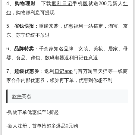
4、
购物理财
：下载
返利日记
手机
版
就送200元新人
红
包
，购物赚利息可提现
5、
省钱快报
：重磅来袭，优惠
福利
一站搞定，淘宝、京
东、苏宁统统不放过
6、
品牌特卖
：千余家知名品牌，女装、美妆、居家、母
婴、食品、鞋包、数码电
器
返利日记
任意返
7、
超级优惠券
：返利
日记app
与百万淘宝天猫等一线商
家合作内部优惠券，领券再下单，优惠到你想不到
软件
亮点
-购物下单优惠低至1折起
-新人注册，首单抢超多爆品0元购