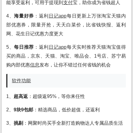
能享受返利，可用于提现到
支付
宝，助你成为省钱超人
4、
海量好券
：返利
日记app
每日更新上万张淘宝天猫内
部优惠券，限量开抢，天天白菜价，比省钱快报、返利
网、花生日记优惠力度更大
5、
每日推荐
：返利
日记app
每天实时推荐天猫淘宝值得
买的商品，京东、天猫、淘宝、唯品会、1号店、苏宁易
购内部优惠
信息
发布，让你不错过任何省钱的机会
软件
功能
1、
超高返
：超级返95%，等你来任性
2、
9块9包邮
：精选商品，低价超值，还返利
3、
挑剔
：网聚时尚买手全新打造购物达人专属品质生活