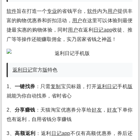
软件
旨在打造一个
专业
的省钱平台，
软件
内为
用户
提供丰
富的购物优惠券和折扣活动，
用户
在这里可以体验到最便
捷最实惠的购物体验，同时
用户
在返利
日记app
收徒、推
广等等操作还能赚取佣金，实乃居家省钱之神
器
！
返利日记
官方
版
特色
1、
一键找券
：只需
复制
宝贝标题，打开
返利日记
手机
版
就能为你自动找券，省时省心
2、
分享赚钱
：天猫淘宝优惠券分享给
好友
，
好友
下单你
也有返利，自用省钱分享赚钱
3、
高额返利
：返利
日记app
不仅有高额优惠券，券后还