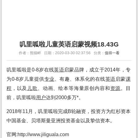
叽里呱啦儿童英语启蒙视频18.43G
作者：熊猫畔
日期：2020-03-30 02:37:56
分类：
值得一看
叽里呱啦是0-8岁在线
英语
启蒙品牌，成立于2014年，专
为0-8岁儿童提供
专业
、有趣、体系化的在线
英语
启蒙
课
程
，以及
儿歌
、动画、绘本等海量原创内容和
资源
。目
前，叽里呱啦
用户
达到2000多万*。
2018年11月，叽里呱啦完成B轮融资，投资方为红杉资本
中国基金、贝塔斯曼亚洲投资基金以及挚信资本。
官网:
http://www.jiliguala.com