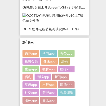
Gif录制/剪辑工具ScreenToGif v2.37绿色版(怎么录制gif动图)
OCCT硬件电压功耗测试软件v10.1.7绿色单文件版
热门tag
购物app
学习app
办公app
免费会员
健康app
源码
生活app
教育app
医疗app
福利
商城app
新闻app
英语app
出行app
网购app
社交app
管理app
视频编辑
服务app
资讯app