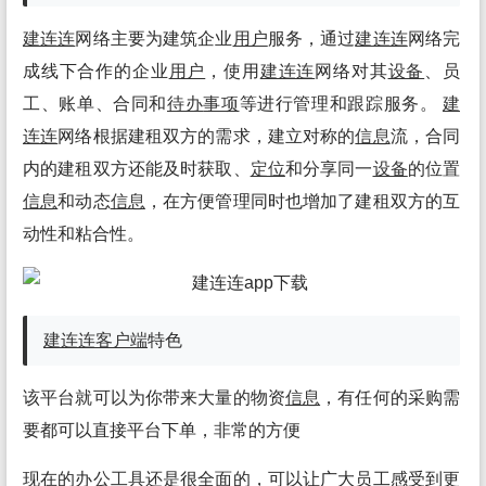
建连连
网络主要为建筑企业
用户
服务，通过
建连连
网络完
成线下合作的企业
用户
，使用
建连连
网络对其
设备
、员
工、账单、合同和
待办
事项
等进行管理和跟踪服务。
建
连连
网络根据建租双方的需求，建立对称的
信息
流，合同
内的建租双方还能及时获取、
定位
和分享同一
设备
的位置
信息
和动态
信息
，在方便管理同时也增加了建租双方的互
动性和粘合性。
建连连
客户端
特色
该平台就可以为你带来大量的物资
信息
，有任何的采购需
要都可以直接平台下单，非常的方便
现在的办公
工具
还是很全面的，可以让广大员工感受到更