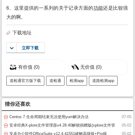
6、这里提供的一系列的关于记录方面的
功能
还是比较强
大的啊。
下载地址
立即下载
有价值
(0)
无价值
(0)
道检通官方版下载
道检通
检测app
道路检测app
猜你还喜欢
Centos 7 生命周期结束无法使用yum解决办法
07-05
安卓经典X-plore文件管理器v4.28.40解锁捐赠版(xplore文件管
05-02
理器破解版)
安卓办公软件OfficeSuite v12.4.41551破解高级版+Pro版
05-02