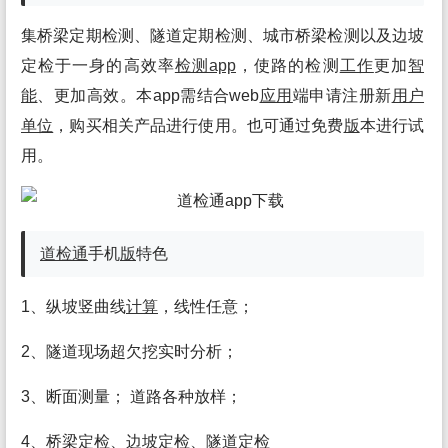
集桥梁定期检测、隧道定期检测、城市桥梁检测以及边坡
定检于一身的高效率
检测app
，使路的检测
工作
更加
智
能
、更加高效。本app需结合web
应用
端申请注册新
用户
单位
，购买相关产品进行使用。也可通过免费
版
本进行试
用。
道检通
手机
版
特色
1、纵坡竖曲线
计算
，线性任意；
2、隧道现场超欠挖实时分析；
3、断面测量； 道路各种放样；
4、桥梁定检、边坡定检、隧道定检