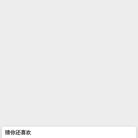
猜你还喜欢