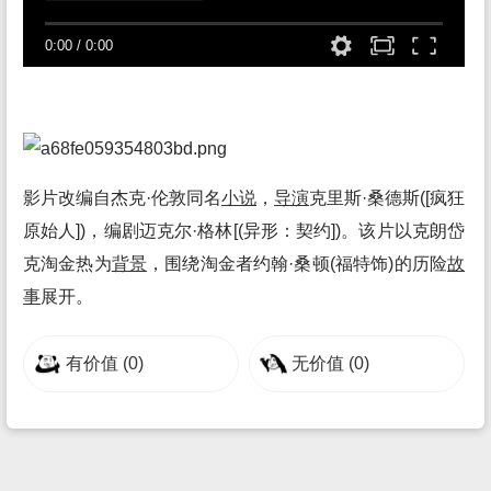
0:00
/
0:00
影片改编自杰克·伦敦同名
小说
，
导演
克里斯·桑德斯([疯狂
原始人])，编剧迈克尔·格林[(异形：契约])。该片以克朗岱
克淘金热为
背景
，围绕淘金者约翰·桑顿(福特饰)的历险
故
事
展开。
有价值
(0)
无价值
(0)