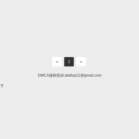
‹‹
1
››
DMCA侵权投诉:
akdlsa12@gmail.com