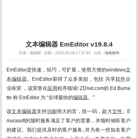
文本编辑器 EmEditor v19.8.4
作者：熊猫畔
日期：2020-05-06 17:37:45
分类：
绿色软件
EmEditor是快速，轻巧，可扩展，使用方便的windows
文
本
编辑
器
。EmEditor获得了众多奖励，包括 共享
软件
企
业殊荣 ，该荣誉在
应用
程序领域! ZDnet.com的 Ed Burne
tte 称 EmEditor 为 “全球最快的
编辑
器
。”
该
文本
编辑
器
支持
功能
强大的宏，统一码，超大
文件
。E
murasoft的随时服务满足了客户的需要，并随时倾听客户
的建议。我们提供及时的客户服务, 并为有一些知名客户