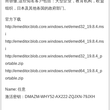
而骄傲,这些知名客户包括：大型企业，教育机构，欧盟
组织，日本及其他各国的政府部门。
官方下载
http://emeditor.blob.core.windows.net/emed32_19.8.4.ms
i
http://emeditor.blob.core.windows.net/emed64_19.8.4.ms
i
http://emeditor.blob.core.windows.net/emed32_19.8.4_p
ortable.zip
http://emeditor.blob.core.windows.net/emed64_19.8.4_p
ortable.zip
Name: 任意
激活密钥：DMAZM-WHY52-AX222-ZQJXN-79JXH