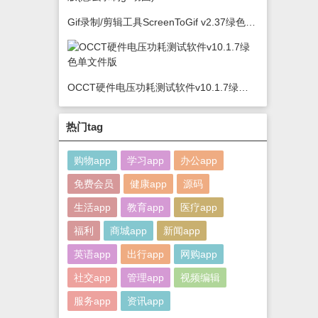
Gif录制/剪辑工具ScreenToGif v2.37绿色版(怎么录制gif动图)
OCCT硬件电压功耗测试软件v10.1.7绿色单文件版
热门tag
购物app
学习app
办公app
免费会员
健康app
源码
生活app
教育app
医疗app
福利
商城app
新闻app
英语app
出行app
网购app
社交app
管理app
视频编辑
服务app
资讯app