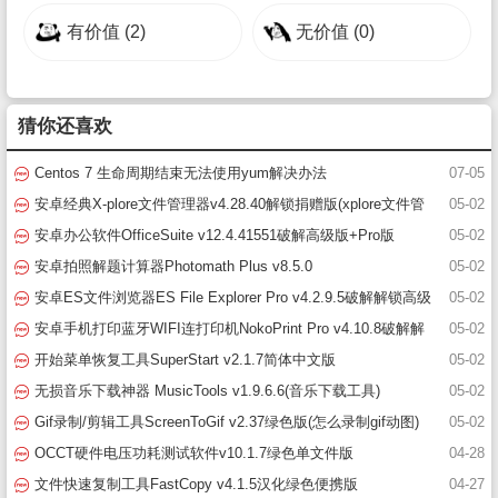
有价值
(2)
无价值
(0)
猜你还喜欢
Centos 7 生命周期结束无法使用yum解决办法
07-05
安卓经典X-plore文件管理器v4.28.40解锁捐赠版(xplore文件管
05-02
理器破解版)
安卓办公软件OfficeSuite v12.4.41551破解高级版+Pro版
05-02
安卓拍照解题计算器Photomath Plus v8.5.0
05-02
安卓ES文件浏览器ES File Explorer Pro v4.2.9.5破解解锁高级
05-02
版(es文件浏览器)
安卓手机打印蓝牙WIFI连打印机NokoPrint Pro v4.10.8破解解
05-02
锁高级版
开始菜单恢复工具SuperStart v2.1.7简体中文版
05-02
无损音乐下载神器 MusicTools v1.9.6.6(音乐下载工具)
05-02
Gif录制/剪辑工具ScreenToGif v2.37绿色版(怎么录制gif动图)
05-02
OCCT硬件电压功耗测试软件v10.1.7绿色单文件版
04-28
文件快速复制工具FastCopy v4.1.5汉化绿色便携版
04-27