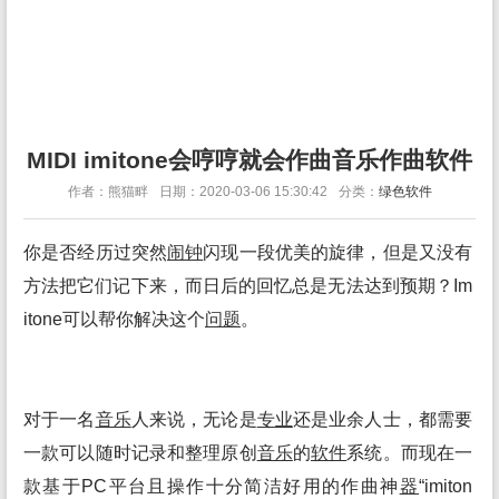
MIDI imitone会哼哼就会作曲音乐作曲软件
作者：熊猫畔
日期：2020-03-06 15:30:42
分类：
绿色软件
你是否经历过突然
闹钟
闪现一段优美的旋律，但是又没有
方法把它们记下来，而日后的回忆总是无法达到预期？Im
itone可以帮你解决这个
问题
。
对于一名
音乐
人来说，无论是
专业
还是业余人士，都需要
一款可以随时记录和整理原创
音乐
的
软件
系统。而现在一
款基于PC平台且操作十分简洁好用的作曲神
器
“imiton