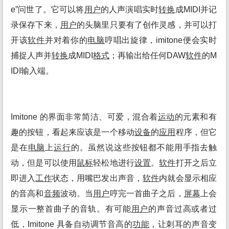
e”问世了。它可以将
用户
的人声演唱实时
转换
成MIDI并记
录保存下来，
用户
的头脑里只要有了创作灵感，并可以打
开该
软件
并对着你的
电脑
哼唱出旋律，imitone便会实时
捕捉人声并
转换
成MIDI
格式
；再输出给任何DAW
软件
的M
IDI输入端。
Imitone 的界面非常简洁、可爱，混合着
运动
的元素和有
趣的按钮，看起来应该是一个移动
设备
的
应用
程序，但它
是在
电脑
上
运行
的。虽然说这些按钮都不能用手指去触
动，但是可以使用
鼠标
轻松地进行
设置
。
软件
打开之后立
即进入
工作
状态，用嘴巴发出声音，
软件
内就会显示相应
的音高和
音频
波动。当
用户
哼完一首曲子之后，
屏幕
上会
显示一整首曲子的音轨。有可能
用户
的声音过高或者过
低，Imitone 具备自动调节音高的
功能
，让刺耳的声音变