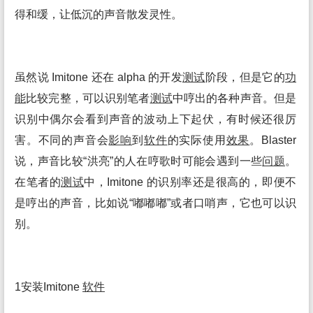
得和缓，让低沉的声音散发灵性。
虽然说 Imitone 还在 alpha 的开发
测试
阶段，但是它的
功
能
比较完整，可以识别笔者
测试
中哼出的各种声音。但是
识别中偶尔会看到声音的波动上下起伏，有时候还很厉
害。不同的声音会
影响
到
软件
的实际使用
效果
。Blaster
说，声音比较“洪亮”的人在哼歌时可能会遇到一些
问题
。
在笔者的
测试
中，Imitone 的识别率还是很高的，即便不
是哼出的声音，比如说“嘟嘟嘟”或者口哨声，它也可以识
别。
1安装Imitone
软件