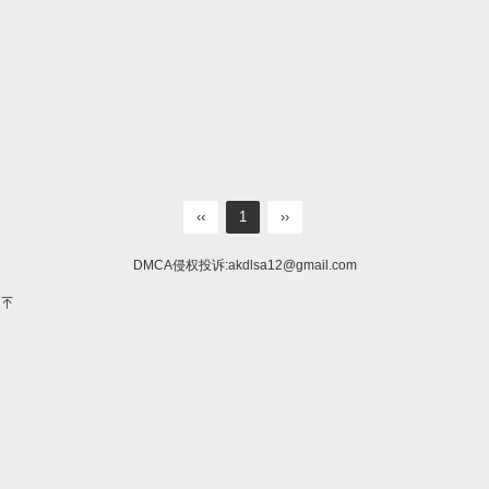
‹‹
1
››
DMCA侵权投诉:
akdlsa12@gmail.com