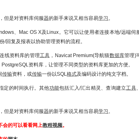
，但是对资料库伺服
器
的新手来说又相当容易
学习
。
ft Windows、Mac OS X及Linux。它可以让使用者连接本地/远端伺
备份/回复及报表以协助管理资料的流程。
重连线资料库的管理
工具
，Navicat Premium(导航猫
数据库
管理)
 及 PostgreSQL资料库，让管理不同类型的资料库更加的方便。 Na
间
传输
资料，或
传输
一份以SQL
格式
及编码设计的纯文字档。
指定的时间执行。其他
功能
包括汇入/汇出精灵、查询建立
工具
，但是对资料库伺服
器
的新手来说又相当容易
学习
。
不会的可以看看网上
教程
视频
。