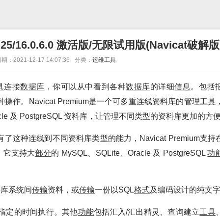
0.25/16.0.6.0 激活版/无限试用版(Navicat破解
期：2021-12-17 14:07:36
分类：
运维工具
具
连接
数据库
，你可以从中看到各种
数据库
的详细
信息
。包括
操作。Navicat Premium是一个可多重连线资料库的管理
工具
cle 及 PostgreSQL 资料库，让管理不同类型的资料库更加的方
有了这种连线到不同资料库类型的能力，Navicat Premium支持在
。它支持大
部分
的 MySQL、SQLite、Oracle 及 PostgreSQL
功
资料库系统间
传输
资料，或
传输
一份以SQL
格式
及编码设计的纯文
指定的时间执行。其他
功能
包括汇入/汇出精灵、查询建立
工具