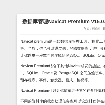
数据库管理Navicat Premium v15.
作者：熊猫畔
日
Navicat premium是一款
数据库
管理
工具
。将此
工
等。当然，你也可以通过他，登陆
数据库
，进行各种
让你以单一程式同时连线到 MySQL、SQLite、Ora
Navicat Premium结合了其他Navicat成员的
功能
。
L、SQLite、Oracle 及 PostgreSQL 之间
传输
资料
预存程序、事件、触发
器
、函式、检视等。
Navicat Premium可以让你简单并快速的在多种
不同的资料库的批次处理
任务
也可以设定排程并在