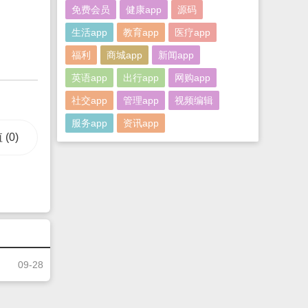
免费会员
健康app
源码
生活app
教育app
医疗app
福利
商城app
新闻app
英语app
出行app
网购app
社交app
管理app
视频编辑
服务app
资讯app
值
(0)
09-28