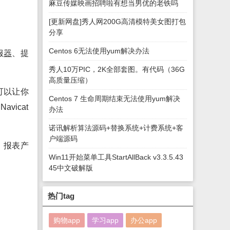
麻豆传媒映画招聘啦有想当男优的老铁吗
[更新网盘]秀人网200G高清模特美女图打包
分享
Centos 6无法使用yum解决办法
服
器
、提
秀人10万PIC，2K全部套图。有代码（36G
高质量压缩）
可以让你
Centos 7 生命周期结束无法使用yum解决
vicat
办法
诺讯解析算法源码+替换系统+计费系统+客
户端源码
、报表产
Win11开始菜单工具StartAllBack v3.3.5.43
45中文破解版
热门tag
购物app
学习app
办公app