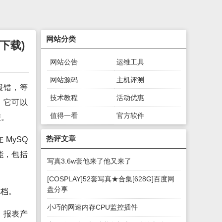
网站分类
版下载)
网站公告
运维工具
网站源码
主机评测
报错，等
技术教程
活动优惠
，它可以
值得一看
官方软件
便。
绿色软件
游戏下载
热评文章
 MySQ
能
，包括
写真3.6w套他来了他又来了
[COSPLAY]52套写真★合集[628G]百度网
盘分享
字档。
小巧的网速内存CPU监控插件
、报表产