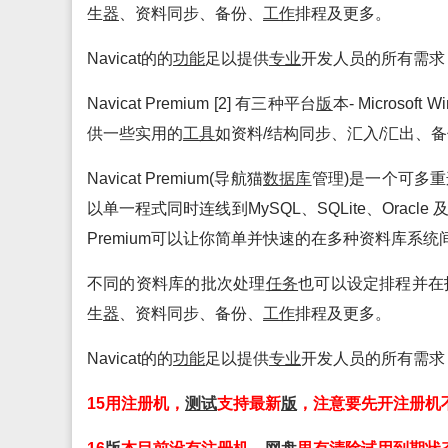
生
器
、资料同步、备份、
工作
排程及更多。
Navicat的的
功能
足以提供
专业
开发人员的所有需求
Navicat Premium [2] 有三种平台
版
本- Microso
供一些实用的
工具
如资料/结构同步、汇入/汇出、
Navicat Premium(导航猫
数据库
管理)是一个可多
以单一程式同时连线到MySQL、SQLite、Oracle
Premium可以让你简单并快速的在多种资料库系统
不同的资料库的批次处理
任务
也可以设定排程并在
生
器
、资料同步、备份、
工作
排程及更多。
Navicat的的
功能
足以提供
专业
开发人员的所有需求
15用注册机，
测试
支持最新
版
，注意要先开注册机