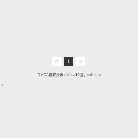
‹‹
1
››
DMCA侵权投诉:
akdlsa12@gmail.com