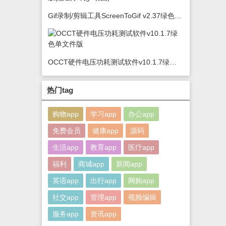
Gif录制/剪辑工具ScreenToGif v2.37绿色版(怎么录制gif动图)
OCCT硬件电压功耗测试软件v10.1.7绿色单文件版
热门tag
购物app
学习app
办公app
免费会员
健康app
源码
生活app
教育app
医疗app
福利
商城app
新闻app
英语app
出行app
网购app
社交app
管理app
视频编辑
服务app
资讯app