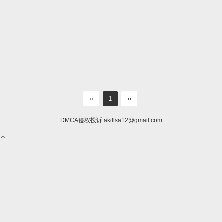
‹‹
1
››
DMCA侵权投诉:
akdlsa12@gmail.com