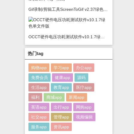
Gif录制/剪辑工具ScreenToGif v2.37绿色版(怎么录制gif动图)
OCCT硬件电压功耗测试软件v10.1.7绿色单文件版
热门tag
购物app
学习app
办公app
免费会员
健康app
源码
生活app
教育app
医疗app
福利
商城app
新闻app
英语app
出行app
网购app
社交app
管理app
视频编辑
服务app
资讯app