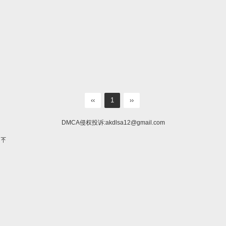
‹‹
1
››
DMCA侵权投诉:
akdlsa12@gmail.com